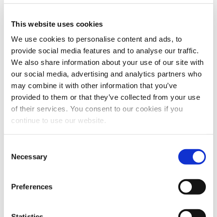
Patients
Patients
Back
This website uses cookies
Traitements
We use cookies to personalise content and ads, to
provide social media features and to analyse our traffic.
Rides et ridules
Épilation
We also share information about your use of our site with
Remodelage corporel - Non invasif
our social media, advertising and analytics partners who
Détatouage
may combine it with other information that you’ve
Santé des femmes
provided to them or that they’ve collected from your use
Traitements
of their services. You consent to our cookies if you
continue to use our website.
View All Treatments
Trouver un professionnel
Consent
Necessary
Selection
Prêt à révéler votre beauté ? Commencez par trouver le
prestataire de soins Cynosure le plus proche de chez vous.
Preferences
Trouver un professionnel
À propos de Cynosure
À propos de Cynosure
Back
Carrières
Statistics